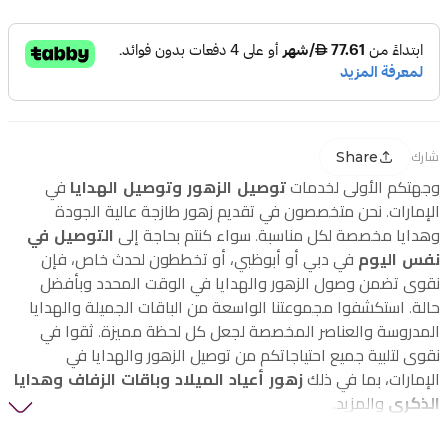
Share
شارك
وجهتكم الأولى لخدمات
توصيل الزهور وتوصيل الهدايا
في
الإمارات. نحن متخصصون في تقديم زهور طازجة عالية الجودة
وهدايا مخصصة لكل مناسبة. سواء كنتم بحاجة إلى
التوصيل في
نفس اليوم
في دبي أو أبوظبي، أو تخططون لحدث خاص، فإن
نقوى تضمن وصول الزهور والهدايا في الوقت المحدد وبأفضل
حالة. استكشفوا مجموعتنا الواسعة من الباقات الجميلة والهدايا
المدروسة والعناصر المخصصة لجعل كل لحظة مميزة. ثقوا في
نقوى لتلبية جميع احتياجاتكم من توصيل الزهور والهدايا في
الإمارات، بما في ذلك
زهور أعياد الميلاد وباقات الزفاف وهدايا
الذكرى
والمزيد.