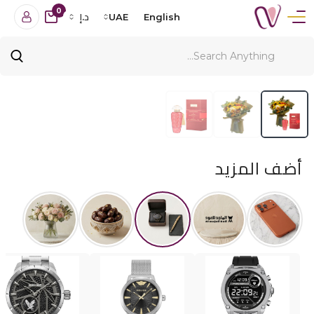
0
English
UAE
د.إ
أضف المزيد