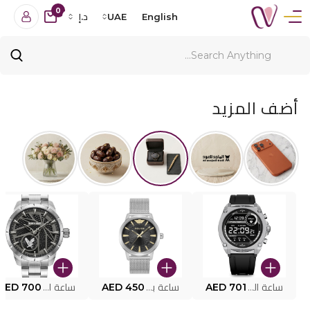
0
English
UAE
د.إ
أضف المزيد
ساعة البوليس الذكية MY.AVATAR PEIUN0000101
AED 701
ساعة بوليس للرجال PEWJG0005002
AED 450
ساعة البوليس PEWJG2227302
AED 700