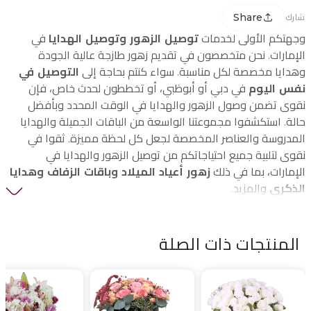
Share
شارك
وجهتكم الأولى لخدمات
توصيل الزهور وتوصيل الهدايا
في
الإمارات. نحن متخصصون في تقديم زهور طازجة عالية الجودة
وهدايا مخصصة لكل مناسبة. سواء كنتم بحاجة إلى
التوصيل في
نفس اليوم
في دبي أو أبوظبي، أو تخططون لحدث خاص، فإن
نقوى تضمن وصول الزهور والهدايا في الوقت المحدد وبأفضل
حالة. استكشفوا مجموعتنا الواسعة من الباقات الجميلة والهدايا
المدروسة والعناصر المخصصة لجعل كل لحظة مميزة. ثقوا في
نقوى لتلبية جميع احتياجاتكم من توصيل الزهور والهدايا في
الإمارات، بما في ذلك
زهور أعياد الميلاد وباقات الزفاف وهدايا
الذكرى
والمزيد.
المنتجات ذات الصلة