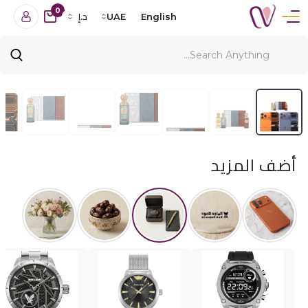
0
English
UAE
د.إ
أضف المزيد