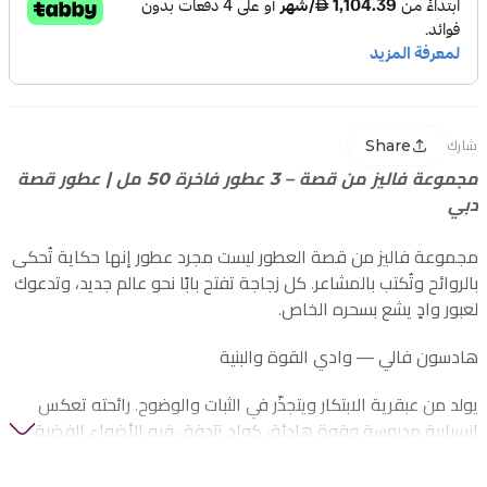
Share
شارك
مجموعة فاليز من قصة – 3 عطور فاخرة 50 مل | عطور قصة
دبي
مجموعة فاليز من قصة العطور ليست مجرد عطور إنها حكاية تُحكى
بالروائح وتُكتب بالمشاعر. كل زجاجة تفتح بابًا نحو عالم جديد، وتدعوك
لعبور وادٍ يشع بسحره الخاص.
هادسون فالي — وادي القوة والبنية
يولد من عبقرية الابتكار ويتجذّر في الثبات والوضوح. رائحته تعكس
انسيابية مدروسة وقوة هادئة، كوادٍ تتدفق فيه الأضواء الفضية عبر
مسارات لا تنتهي.