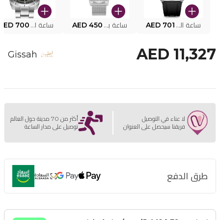
ساعة البوليس الذكية MY.AVATAR PEIUN0000101
AED 701
ساعة بوليس للرجال PEWJG0005002
AED 450
ساعة البوليس PEWJG2227302
AED 700
AED 11,327
Gissah
لا عناء في التوصيل
أكثر من 70 مدينة حول العالم
فريقنا سيحصل على العنوان
توصيل على مدار الساعة
طرق الدفع