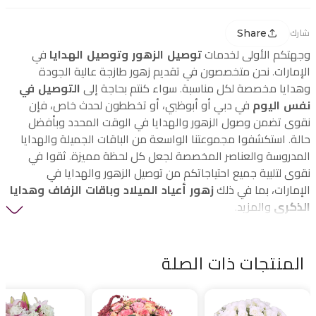
Share
شارك
وجهتكم الأولى لخدمات
توصيل الزهور وتوصيل الهدايا
في
الإمارات. نحن متخصصون في تقديم زهور طازجة عالية الجودة
وهدايا مخصصة لكل مناسبة. سواء كنتم بحاجة إلى
التوصيل في
نفس اليوم
في دبي أو أبوظبي، أو تخططون لحدث خاص، فإن
نقوى تضمن وصول الزهور والهدايا في الوقت المحدد وبأفضل
حالة. استكشفوا مجموعتنا الواسعة من الباقات الجميلة والهدايا
المدروسة والعناصر المخصصة لجعل كل لحظة مميزة. ثقوا في
نقوى لتلبية جميع احتياجاتكم من توصيل الزهور والهدايا في
الإمارات، بما في ذلك
زهور أعياد الميلاد وباقات الزفاف وهدايا
الذكرى
والمزيد.
المنتجات ذات الصلة