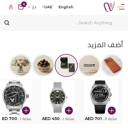
0
English
UAE
د.إ
أضف المزيد
ساعة البوليس الذكية MY.AVATAR PEIUN0000101
AED 701
ساعة بوليس للرجال PEWJG0005002
AED 450
ساعة البوليس PEWJG2227302
AED 700