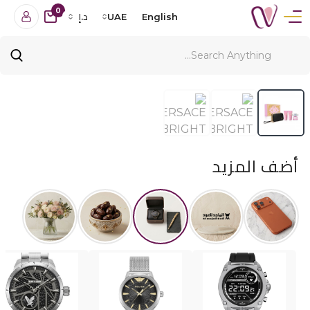
0
English
UAE
د.إ
أضف المزيد