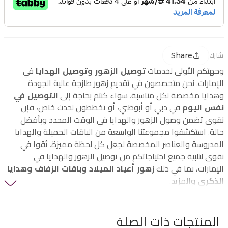
Share
شارك
وجهتكم الأولى لخدمات
توصيل الزهور وتوصيل الهدايا
في
الإمارات. نحن متخصصون في تقديم زهور طازجة عالية الجودة
وهدايا مخصصة لكل مناسبة. سواء كنتم بحاجة إلى
التوصيل في
نفس اليوم
في دبي أو أبوظبي، أو تخططون لحدث خاص، فإن
نقوى تضمن وصول الزهور والهدايا في الوقت المحدد وبأفضل
حالة. استكشفوا مجموعتنا الواسعة من الباقات الجميلة والهدايا
المدروسة والعناصر المخصصة لجعل كل لحظة مميزة. ثقوا في
نقوى لتلبية جميع احتياجاتكم من توصيل الزهور والهدايا في
الإمارات، بما في ذلك
زهور أعياد الميلاد وباقات الزفاف وهدايا
الذكرى
والمزيد.
المنتجات ذات الصلة