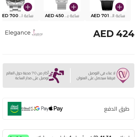
ساعة البوليس الذكية MY.AVATAR PEIUN0000101
AED 701
ساعة بوليس للرجال PEWJG0005002
AED 450
ساعة البوليس PEWJG2227302
AED 700
AED 424
Elegance
لا عناء في التوصيل
أكثر من 70 مدينة حول العالم
فريقنا سيحصل على العنوان
توصيل على مدار الساعة
طرق الدفع