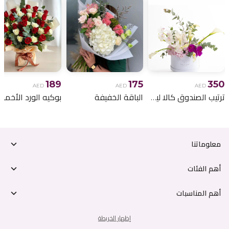
189
175
350
AED
AED
AED
ترتيب الصندوق كالا ليلي
الباقة الخفيفة
معلوماتنا
أهم الفئات
أهم المناسبات
إظهار الخريطة