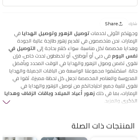
Share
شارك
وجهتكم الأولى لخدمات
توصيل الزهور وتوصيل الهدايا
في
الإمارات. نحن متخصصون في تقديم زهور طازجة عالية الجودة
وهدايا مخصصة لكل مناسبة. سواء كنتم بحاجة إلى
التوصيل في
نفس اليوم
في دبي أو أبوظبي، أو تخططون لحدث خاص، فإن
نقوى تضمن وصول الزهور والهدايا في الوقت المحدد وبأفضل
حالة. استكشفوا مجموعتنا الواسعة من الباقات الجميلة والهدايا
المدروسة والعناصر المخصصة لجعل كل لحظة مميزة. ثقوا في
نقوى لتلبية جميع احتياجاتكم من توصيل الزهور والهدايا في
الإمارات، بما في ذلك
زهور أعياد الميلاد وباقات الزفاف وهدايا
الذكرى
والمزيد.
المنتجات ذات الصلة