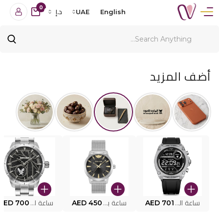
0
English
UAE
د.إ
أضف المزيد
ساعة البوليس الذكية MY.AVATAR PEIUN0000101
AED 701
ساعة بوليس للرجال PEWJG0005002
AED 450
ساعة البوليس PEWJG2227302
AED 700