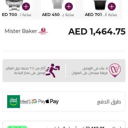
ساعة البوليس الذكية MY.AVATAR PEIUN0000101
AED 701
ساعة بوليس للرجال PEWJG0005002
AED 450
ساعة البوليس PEWJG2227302
AED 700
AED 1,464.75
Mister Baker
لا عناء في التوصيل
أكثر من 70 مدينة حول العالم
فريقنا سيحصل على العنوان
توصيل على مدار الساعة
طرق الدفع