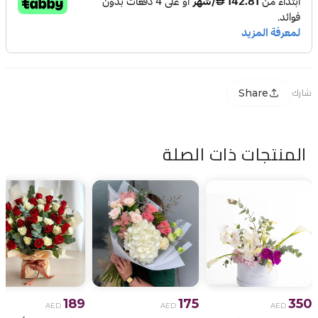
Share
شارك
المنتجات ذات الصلة
189
175
350
AED
AED
AED