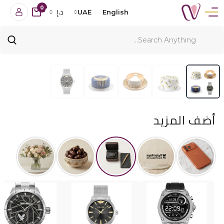
0
English
UAE
د.إ
أضف المزيد