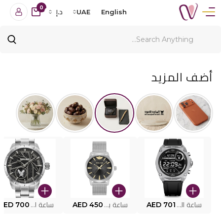
0
English
UAE
د.إ
أضف المزيد
ساعة البوليس الذكية MY.AVATAR PEIUN0000101
AED 701
ساعة بوليس للرجال PEWJG0005002
AED 450
ساعة البوليس PEWJG2227302
AED 700