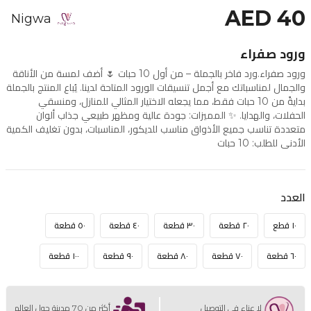
AED 40
Nigwa
ورود صفراء
ورود صفراء.ورد فاخر بالجملة – من أول 10 حبات 🌷 أضف لمسة من الأناقة
والجمال لمناسباتك مع أجمل تنسيقات الورود المتاحة لدينا. يُباع المنتج بالجملة
بدايةً من 10 حبات فقط، مما يجعله الاختيار المثالي للمنازل، ومنسقي
الحفلات، والهدايا. ✨ المميزات: جودة عالية ومظهر طبيعي جذاب ألوان
متعددة تناسب جميع الأذواق مناسب للديكور، المناسبات، بدون تغليف الكمية
الأدنى للطلب: 10 حبات
العدد
١٠ قطع
٢٠ قطعة
٣٠ قطعة
٤٠ قطعة
٥٠ قطعة
٦٠ قطعة
٧٠ قطعة
٨٠ قطعة
٩٠ قطعة
١٠٠ قطعة
لا عناء في التوصيل
أكثر من 70 مدينة حول العالم