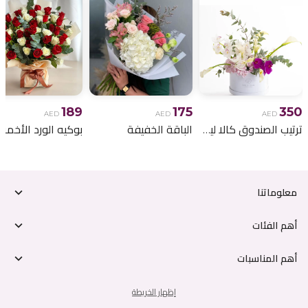
189
175
350
AED
AED
AED
ترتيب الصندوق كالا ليلي
الباقة الخفيفة
معلوماتنا
أهم الفئات
أهم المناسبات
إظهار الخريطة